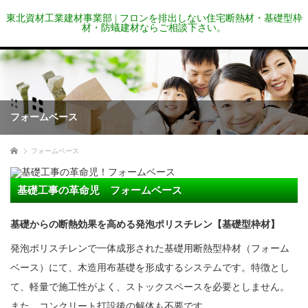
東北資材工業建材事業部 | フロンを排出しない住宅断熱材・基礎型枠
材・防蟻建材ならご相談下さい。
フォームベース
ホーム
フォームベース
基礎工事の革命児 フォームベース
基礎からの断熱効果を高める発泡ポリスチレン【基礎型枠材】
発泡ポリスチレンで一体成形された基礎用断熱型枠材（フォーム
ベース）にて、木造用布基礎を形成するシステムです。特徴とし
て、軽量で施工性がよく、ストックスペースを必要としません。
また、コンクリート打設後の解体も不要です。